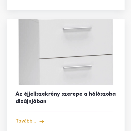
Az éjjeliszekrény szerepe a hálószoba
dizájnjában
Tovább...