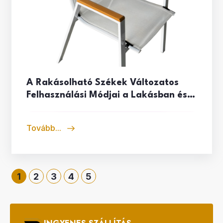
A Rakásolható Székek Változatos
Felhasználási Módjai a Lakásban és a
Kertben
Tovább...
1
2
3
4
5