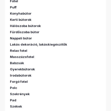
Fotel
Puff
Konyhabútor
Kerti bútorok
Hálószoba bútorok
Fürdőszoba bútor
Nappali bútor
Lakás dekoráció, lakáskiegészítők
Relax fotel
Masszázsfotel
Babzsák
Gyerekbútorok
Irodabútorok
Forgó fotel
Polc
Szekrények
Pad
Székek