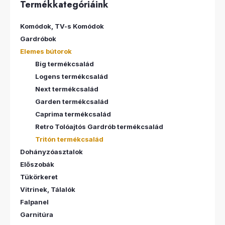
Termékkategóriáink
Komódok, TV-s Komódok
Gardróbok
Elemes bútorok
Big termékcsalád
Logens termékcsalád
Next termékcsalád
Garden termékcsalád
Caprima termékcsalád
Retro Tolóajtós Gardrób termékcsalád
Tritón termékcsalád
Dohányzóasztalok
Előszobák
Tükörkeret
Vitrinek, Tálalók
Falpanel
Garnitúra