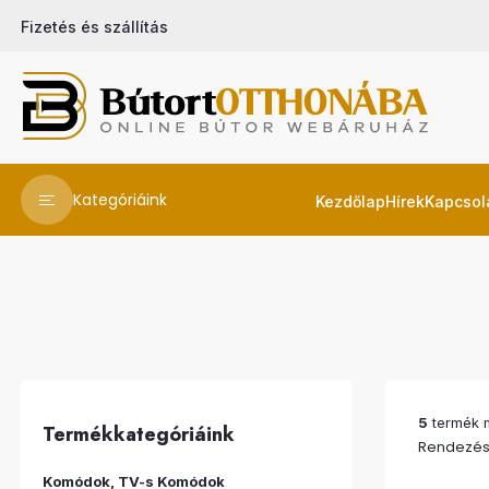
Fizetés és szállítás
Kategóriáink
Kezdőlap
Hírek
Kapcsol
5
termék m
Termékkategóriáink
Rendezés
Komódok, TV-s Komódok