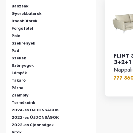
Babzsák
Gyerekbútorok
Irodabútorok
Forgó fotel
Polc
Szekrények
Pad
FLINT 
Székek
3+2+1 g
Szőnyegek
Nappali
Lámpák
777 860.
Takaró
Párna
Zsámoly
Termékeink
2024-es ÚJDONSÁGOK
2022-es ÚJDONSÁGOK
2023-as újdonságok
Ajtók