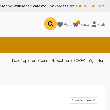
e lenne szüksége? Válaszolunk kérdéseire!
+36 70 3500 475
0
Polc
Fiók
Kosár
Kezdőlap
Termékeink
Nappali bútor
3+2+1 ülőgarnitúra
/
/
/