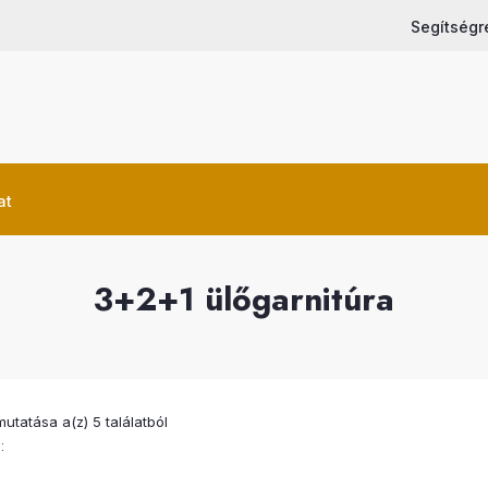
Segítségr
at
3+2+1 ülőgarnitúra
utatása a(z) 5 találatból
: