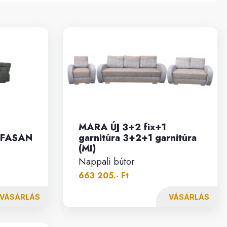
,
MARA ÚJ 3+2 fix+1
, FASAN
garnitúra 3+2+1 garnitúra
(MI)
Nappali bútor
663 205.- Ft
VÁSÁRLÁS
VÁSÁRLÁS