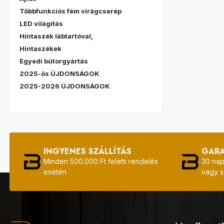
Többfunkciós fém virágcserép
LED világítás
Hintaszék lábtartóval,
Hintaszékek
Egyedi bútorgyártás
2025-ös ÚJDONSÁGOK
2025-2026 ÚJDONSÁGOK
INGYENES SZÁLLÍTÁS
GAR
Minden 500.000 Ft feletti rendelés
30 nap
esetén
vagy s