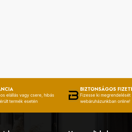
ANCIA
BIZTONSÁGOS FIZET
os elállás vagy csere, hibás
Fizesse ki megrendelését
érült termék esetén
webáruházunkban online!