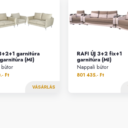
3+2+1 garnitúra
RAFI ÚJ 3+2 fix+1
arnitúra (MI)
garnitúra (MI)
 bútor
Nappali bútor
- Ft
801 435.- Ft
VÁSÁRLÁS