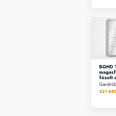
BOND T
magasf
fózolt 
Gardró
421 680.