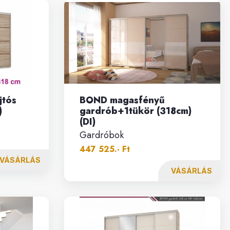
jtós
BOND magasfényű
)
gardrób+1tükör (318cm)
(DI)
Gardróbok
447 525.- Ft
VÁSÁRLÁS
VÁSÁRLÁS