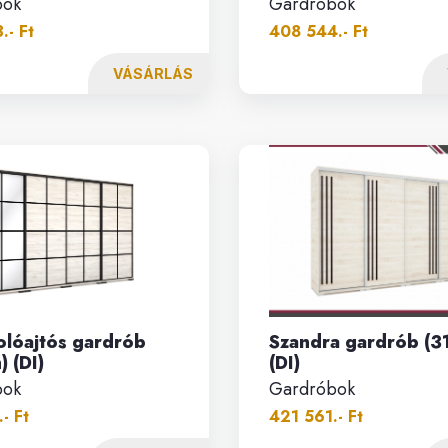
bok
Gardróbok
.- Ft
408 544.- Ft
VÁSÁRLÁS
olóajtós gardrób
Szandra gardrób (3
) (DI)
(DI)
bok
Gardróbok
- Ft
421 561.- Ft