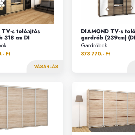
TV-s tolóajtós
DIAMOND TV-s toló
b 318 cm DI
gardrób (239cm) (DI
bok
Gardróbok
.- Ft
373 770.- Ft
VÁSÁRLÁS