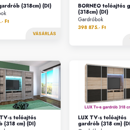
ardrób (318cm) (DI)
BORNEO tolóajtós 
(318cm) (DI)
bok
Gardróbok
- Ft
398 875.- Ft
VÁSÁRLÁS
TV-s tolóajtós
LUX TV-s tolóajtós
 (318 cm) (DI)
gardrób (318 cm) (D