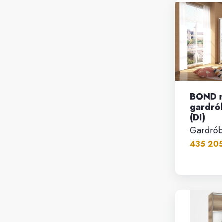
BOND 
gardró
(DI)
Gardró
435 205