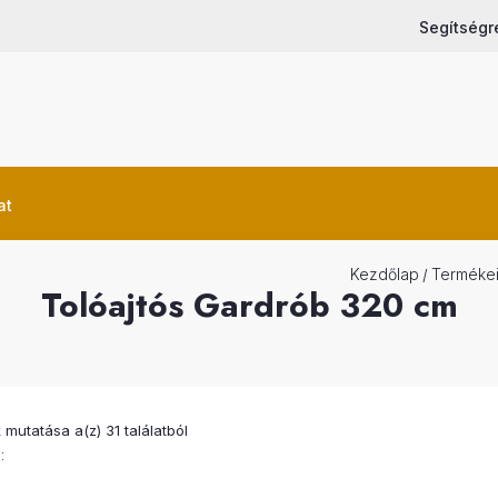
Segítségr
at
Kezdőlap
Terméke
/
Tolóajtós Gardrób 320 cm
mutatása a(z) 31 találatból
: