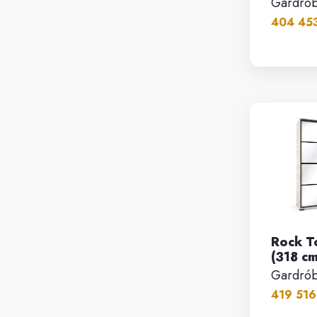
Gardró
404 453
Rock T
(318 cm
Gardró
419 516.