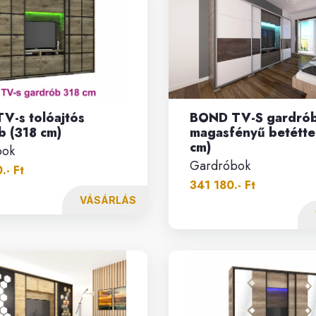
V-s tolóajtós
BOND TV-S gardró
b (318 cm)
magasfényű betéttel
cm)
bok
Gardróbok
.- Ft
341 180.- Ft
VÁSÁRLÁS