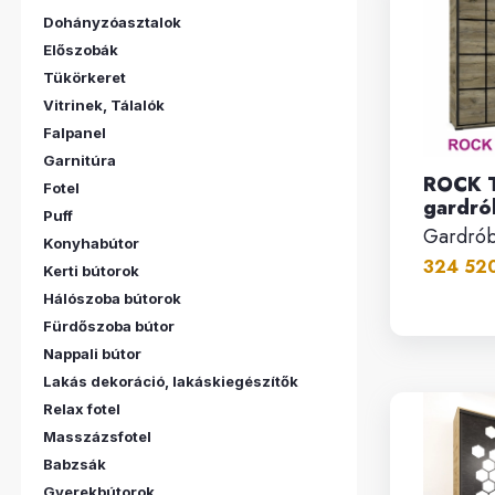
Dohányzóasztalok
Előszobák
Tükörkeret
Vitrinek, Tálalók
Falpanel
Garnitúra
ROCK T
Fotel
gardró
Puff
Gardró
Konyhabútor
324 520
Kerti bútorok
Hálószoba bútorok
Fürdőszoba bútor
Nappali bútor
Lakás dekoráció, lakáskiegészítők
Relax fotel
Masszázsfotel
Babzsák
Gyerekbútorok