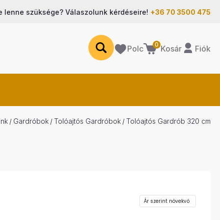
e lenne szüksége? Válaszolunk kérdéseire!
+36 70 3500 475
0
Polc
Fiók
Kosár
ink
Gardróbok
Tolóajtós Gardróbok
Tolóajtós Gardrób 320 cm
/
/
/