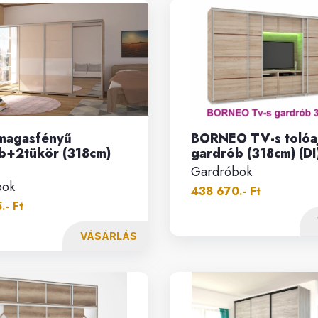
magasfényű
BORNEO TV-s tolóa
b+2tükör (318cm)
gardrób (318cm) (DI
Gardróbok
bok
438 670.- Ft
.- Ft
VÁSÁRLÁS