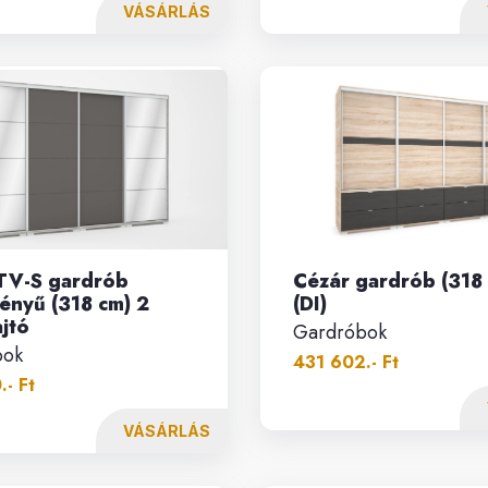
VÁSÁRLÁS
V-S gardrób
Cézár gardrób (318
ényű (318 cm) 2
(DI)
ajtó
Gardróbok
bok
431 602.- Ft
- Ft
VÁSÁRLÁS