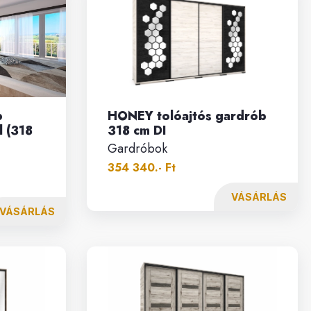
b
HONEY tolóajtós gardrób
 (318
318 cm DI
Gardróbok
354 340.- Ft
VÁSÁRLÁS
VÁSÁRLÁS