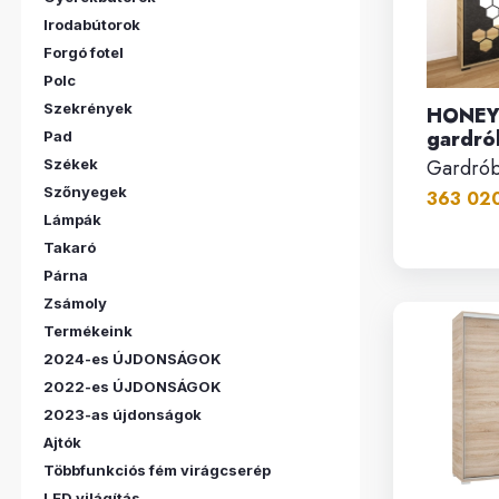
Irodabútorok
Forgó fotel
Polc
Szekrények
HONEY 
gardró
Pad
Gardró
Székek
Szőnyegek
363 020
Lámpák
Takaró
Párna
Zsámoly
Termékeink
2024-es ÚJDONSÁGOK
2022-es ÚJDONSÁGOK
2023-as újdonságok
Ajtók
Többfunkciós fém virágcserép
LED világítás