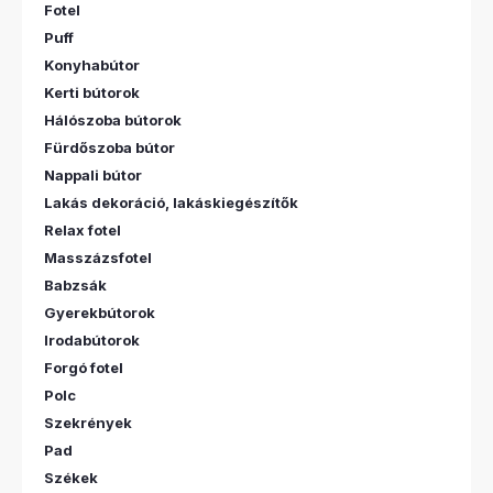
Fotel
Puff
Konyhabútor
Kerti bútorok
Hálószoba bútorok
Fürdőszoba bútor
Nappali bútor
Lakás dekoráció, lakáskiegészítők
Relax fotel
Masszázsfotel
Babzsák
Gyerekbútorok
Irodabútorok
Forgó fotel
Polc
Szekrények
Pad
Székek