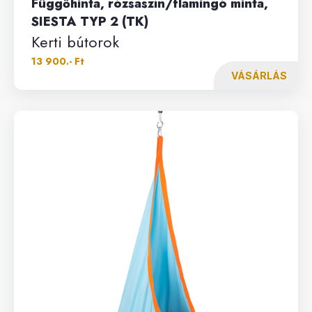
Függőhinta, rózsaszín/flamingó minta,
SIESTA TYP 2 (TK)
Kerti bútorok
13 900.- Ft
VÁSÁRLÁS