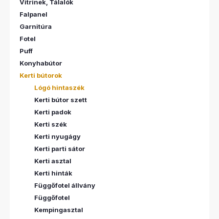
Vitrinek, Tálalók
Falpanel
Garnitúra
Fotel
Puff
Konyhabútor
Kerti bútorok
Lógó hintaszék
Kerti bútor szett
Kerti padok
Kerti szék
Kerti nyugágy
Kerti parti sátor
Kerti asztal
Kerti hinták
Függőfotel állvány
Függőfotel
Kempingasztal