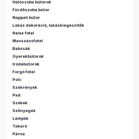
Hálószoba bútorok
Fürdőszoba bútor
Nappali bútor
Lakás dekoráció, lakáskiegészítők
Relax fotel
Masszázsfotel
Babzsák
Gyerekbútorok
Irodabútorok
Forgó fotel
Polc
Szekrények
Pad
Székek
Szőnyegek
Lámpák
Takaró
Párna