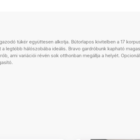
gazodó tükör együttesen alkotja. Bútorlapos kivitelben a 17 korpu
et a legtöbb hálószobába ideális. Bravo gardróbunk kapható maga
ób, ami variációi révén sok otthonban megállja a helyét. Opcionál
gasító.