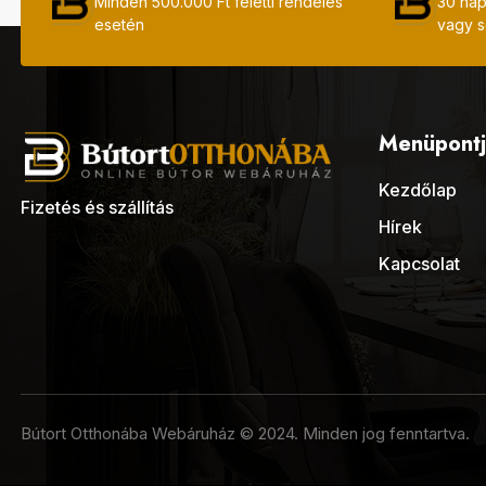
Minden 500.000 Ft feletti rendelés
30 nap
esetén
vagy s
Menüpontj
Kezdőlap
Fizetés és szállítás
Hírek
Kapcsolat
Bútort Otthonába Webáruház © 2024. Minden jog fenntartva.