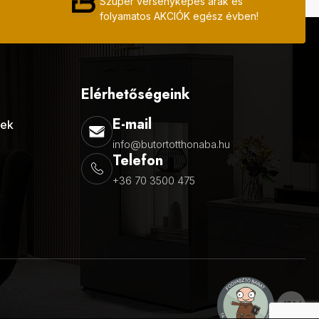
Szuper versenyképes árak és
folyamatos AKCIÓK egész évben!
Elérhetőségeink
E-mail
lek
info@butortotthonaba.hu
Telefon
+36 70 3500 475