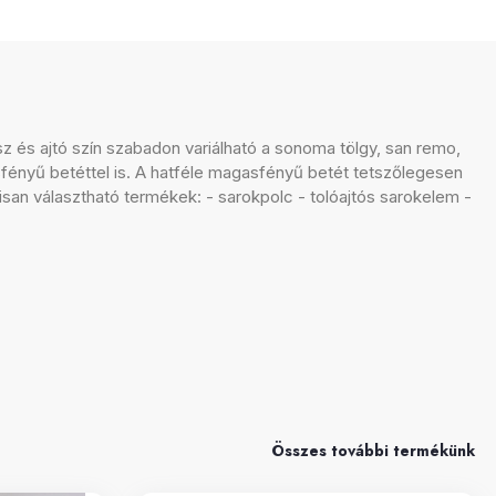
sz és ajtó szín szabadon variálható a sonoma tölgy, san remo,
sfényű betéttel is. A hatféle magasfényű betét tetszőlegesen
isan választható termékek: - sarokpolc - tolóajtós sarokelem -
Összes további termékünk