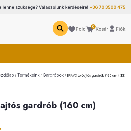
e lenne szüksége? Válaszolunk kérdéseire!
+36 70 3500 475
0
Polc
Fiók
Kosár
ezdőlap
Termékeink
Gardróbok
/
/
/
BRAVO tolóajtós gardrób (160 cm) (DI)
ajtós gardrób (160 cm)
t