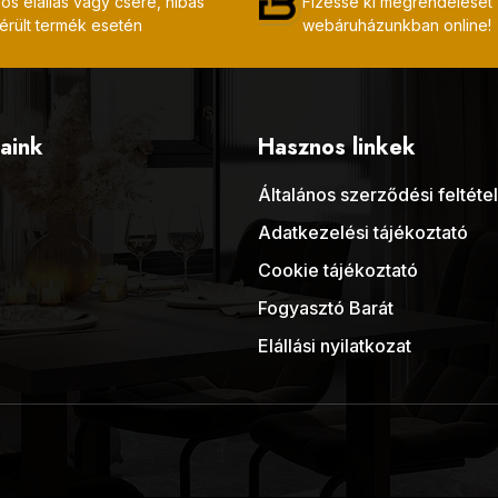
os elállás vagy csere, hibás
Fizesse ki megrendelését
érült termék esetén
webáruházunkban online!
aink
Hasznos linkek
Általános szerződési feltéte
Adatkezelési tájékoztató
Cookie tájékoztató
Fogyasztó Barát
Elállási nyilatkozat