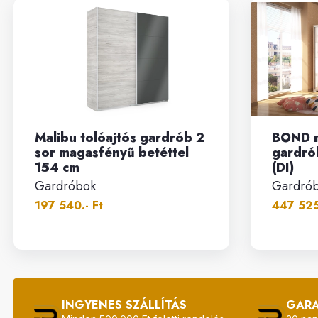
Malibu tolóajtós gardrób 2
BOND 
sor magasfényű betéttel
gardró
154 cm
(DI)
Gardróbok
Gardró
197 540.- Ft
447 525
INGYENES SZÁLLÍTÁS
GAR