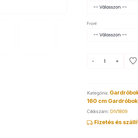
Front:
-
+
Gardróbo
Kategória:
160 cm
Gardróbo
Cikkszám:
DIV1809
Fizetés és szállí