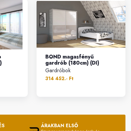
b
BOND magasfényű
)
gardrób (180cm) (DI)
Gardróbok
314 452.- Ft
ÉS
ÁRAKBAN ELSŐ