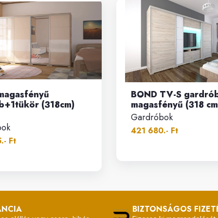
magasfényű
BOND TV-S gardró
b+1tükör (318cm)
magasfényű (318 cm
Gardróbok
bok
421 680.- Ft
.- Ft
ANCIA
BIZTONSÁGOS FIZET