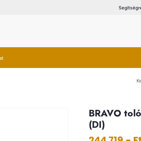
Segítségr
at
K
BRAVO toló
(DI)
244 719.- F