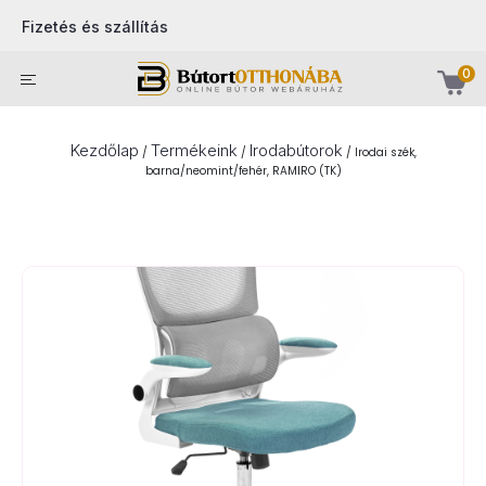
Fizetés és szállítás
0
Kezdőlap
Termékeink
Irodabútorok
/
/
/
Irodai szék,
barna/neomint/fehér, RAMIRO (TK)