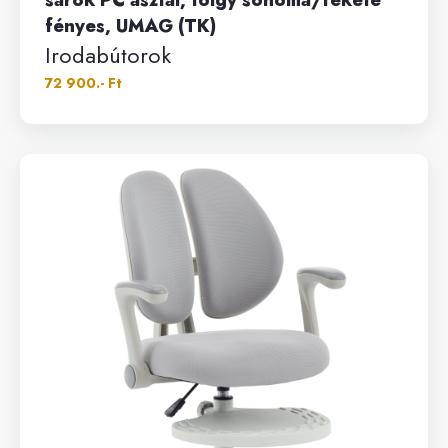
sarok PC asztal, tölgy sonoma/fekete
fényes, UMAG (TK)
Irodabútorok
72 900.- Ft