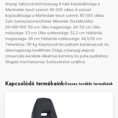
Anyag: háló/szövet/műanyag A háló kopásállósága a
Martindale teszt szerint: 90 000 ciklus A szövet
kopásállósága a Martindale teszt szerint: 85 000 ciklus
Szín: barna/neomint/fehér Méretek (SzxMéxMa):
65x68x100-110 cm Ülés magassága: 44-54 cm Ülés
mélysége: 53 cm Ülés szélessége: 52,2 cm Háttámla
magassága: 58 cm Háttámla szélessége: 44,5/50 cm
Teherbírás: 110 kg Kárpitozott lecsukható kartámaszok Az
ülésmagasság beállítható Ötágú műanyag alapzat
Univerzális kerekek Alkalmas kemény és puha padlókhoz
Ringató mechanizmus Szétszerelve szállítva
Kapcsolódó termékeink
Összes további termékünk